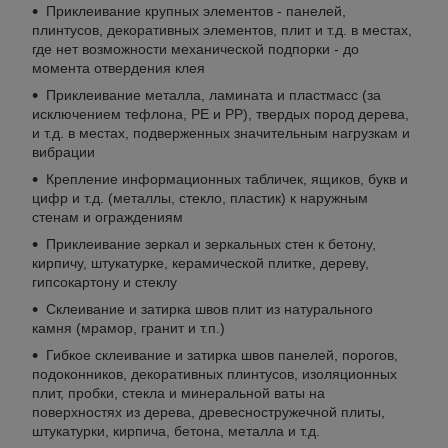
Приклеивание крупных элементов - панелей,
плинтусов, декоративных элементов, плит и т.д. в местах,
где нет возможности механической подпорки - до
момента отвердения клея
Приклеивание металла, ламината и пластмасс (за
исключением тефлона, PE и PP), твердых пород дерева,
и т.д. в местах, подверженных значительным нагрузкам и
вибрации
Крепление информационных табличек, ящиков, букв и
цифр и т.д. (металлы, стекло, пластик) к наружным
стенам и ограждениям
Приклеивание зеркал и зеркальных стен к бетону,
кирпичу, штукатурке, керамической плитке, дереву,
гипсокартону и стеклу
Склеивание и затирка швов плит из натурального
камня (мрамор, гранит и т.п.)
Гибкое склеивание и затирка швов панелей, порогов,
подоконников, декоративных плинтусов, изоляционных
плит, пробки, стекла и минеральной ваты на
поверхностях из дерева, древесностружечной плиты,
штукатурки, кирпича, бетона, металла и т.д.