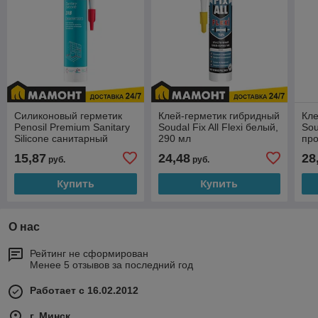
Силиконовый герметик
Клей-герметик гибридный
Кле
Penosil Premium Sanitary
Soudal Fix All Flexi белый,
Sou
Silicone санитарный
290 мл
про
прозрачный, 280 мл
15,87
24,48
28
руб.
руб.
Купить
Купить
О нас
Рейтинг не сформирован
Менее 5 отзывов за последний год
Работает с 16.02.2012
г. Минск