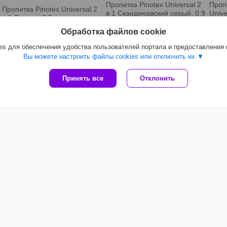
Пропитка Pinotex Universal 2
Пропи
Пропитка Pinotex Universal 2
в 1 Скандинавский серый, 0,9
Unive
в 1 Орегон, 2,5 л
л
0,9 л
Обработка файлов cookie
84,55
руб.
37,15
руб.
36,
s для обеспечения удобства пользователей портала и предоставления
Вы можете настроить файлы cookies или отключить их.
Принять все
Отклонить
Мы рекомендуем
Пропитка Pinotex Universal 2
Пропитка Pinotex Universal 2
Пропи
в 1 Индонезийский тик, 2,5 л
в 1 Индонезийский тик, 9 л
в 1 О
92,72
руб.
309,53
руб.
84,