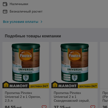
Наличными
Безналичный расчет
Все условия оплаты
Подобные товары компании
Пропитка Pinotex
Пропитка Pinotex
Про
Universal 2 в 1 Орегон,
Universal 2 в 1
(Pi
2,5 л
Скандинавский серый,
Пал
0,9 л
84,55
37,15
36
руб.
руб.