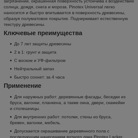
загрязнений, окрашенная поверхность устойчива к воздействию
солнца, дождя, снега и мороза. Pinotex Universal легко
наносится и быстро впитывается в поверхность древесины,
образуя полуматовое покрытие. Подчеркивает естественную
текстуру древесины.
Ключевые преимущества
До 7 лет защиты древесины
2 в 1: грунт и защита
С воском и УФ-фильтром
Нейтральный запах
Быстро сохнет: за 4 часа
Применение
Для наружных работ: деревянные фасады, беседки из
бруса, вагонки, планкена, а также окна, двери, скамейки
и столешницы.
Для внутренних работ: потолки, стены из бруса,
бревен, вагонки, мебель.
Допускается окрашивание деревянного пола с
последующим нанесением яхтного лака Pinotex Lacker