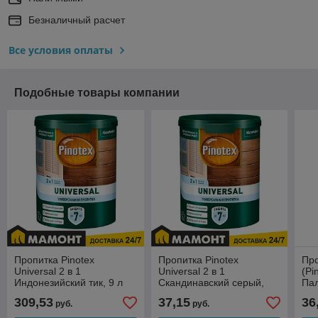
Безналичный расчет
Все условия оплаты
Подобные товары компании
Пропитка Pinotex
Пропитка Pinotex
Про
Universal 2 в 1
Universal 2 в 1
(Pi
Индонезийский тик, 9 л
Скандинавский серый,
Пал
0,9 л
309,53
37,15
36
руб.
руб.