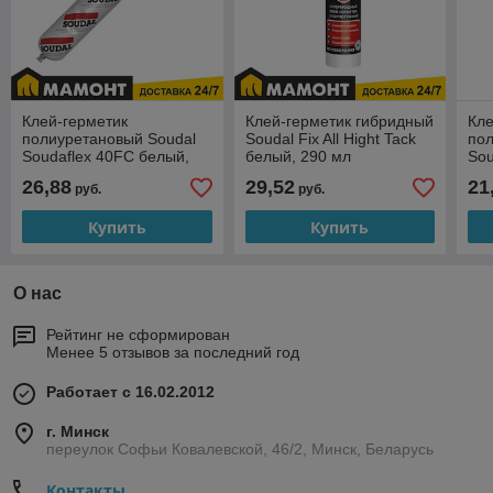
Клей-герметик
Клей-герметик гибридный
Кле
полиуретановый Soudal
Soudal Fix All Hight Tack
пол
Soudaflex 40FC белый,
белый, 290 мл
Sou
600 мл
60
26,88
29,52
21
руб.
руб.
Купить
Купить
О нас
Рейтинг не сформирован
Менее 5 отзывов за последний год
Работает с 16.02.2012
г. Минск
переулок Софьи Ковалевской, 46/2, Минск, Беларусь
Контакты