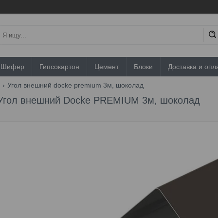
Шифер
Гипсокартон
Цемент
Блоки
Доставка и опл
ы
Угол внешний docke premium 3м, шоколад
Угол внешний Docke PREMIUM 3м, шоколад