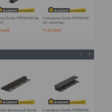
ска Docke PREMIUM 3м,
J-профиль Docke PREMIUM
H-профиль
ит
3м, шоколад
3м, шокол
03
руб.
11,52
руб.
31,56
руб
иль финишный Docke
J-профиль Docke PREMIUM
Профиль 