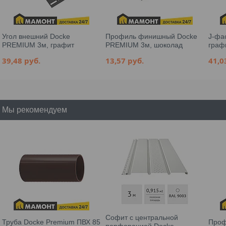
Угол внешний Docke
Профиль финишный Docke
J-фа
PREMIUM 3м, графит
PREMIUM 3м, шоколад
граф
39,48
руб.
13,57
руб.
41,
Мы рекомендуем
Софит с центральной
Труба Docke Premium ПВХ 85
Проф