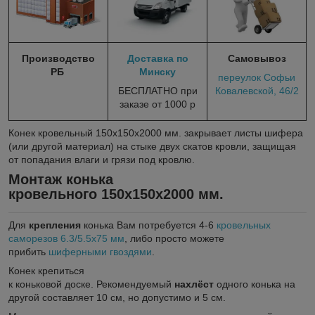
Производство
Доставка по
Самовывоз
РБ
Минску
переулок Софьи
БЕСПЛАТНО при
Ковалевской, 46/2
заказе от 1000 р
Конек кровельный 150х150х2000 мм.
закрывает листы шифера
(или другой материал) на стыке двух скатов кровли, защищая
от попадания влаги и грязи под кровлю.
Монтаж к
онька
кровельного 150х150х2000 мм.
Для
крепления
конька Вам потребуется 4-6
кровельных
саморезов 6.3/5.5х75 мм
, либо просто можете
прибить
шиферными гвоздями
.
Конек крепиться
к коньковой доске.
Рекомендуемый
нахлёст
одного конька на
другой составляет 10 см, но допустимо и 5 см.