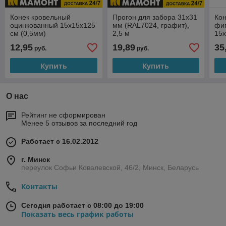
Конек кровельный
Прогон для забора 31х31
Кон
оцинкованный 15х15х125
мм (RAL7024, графит),
фи
см (0,5мм)
2,5 м
15х
12,95
19,89
35
руб.
руб.
Купить
Купить
О нас
Рейтинг не сформирован
Менее 5 отзывов за последний год
Работает с 16.02.2012
г. Минск
переулок Софьи Ковалевской, 46/2, Минск, Беларусь
Контакты
Сегодня работает с 08:00 до 19:00
Показать весь график работы