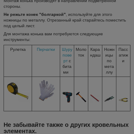
Монтаж конька производят в направлении подветренной
стороны.
Не режьте конек "болгаркой"
, используйте для этого
ножницы по металлу. Отрезанный край старайтесь поместить
под целый лист.
Для монтажа конька вам потребуются следующие
инструменты:
Рулетка
Перчатки
Шуру
Моло
Кара
Ножн
Пасс
пове
ток
ндаш
ицы
атиж
рт
с
по
и
бита
мета
ми
ллу
Не забывайте также о других кровельных
элементах.