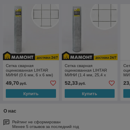
Сетка сварная
Сетка сварная
Сет
оцинкованная LIHTAR
оцинкованная LIHTAR
оц
МИНИ (0.6 мм, 6 x 6 мм)
МИНИ (1.4 мм, 25,4 x
МИН
1 x 5 м
25,4 мм) 1 x 5 м
мм)
49,70
52,33
23
руб.
руб.
Купить
Купить
О нас
Рейтинг не сформирован
Менее 5 отзывов за последний год