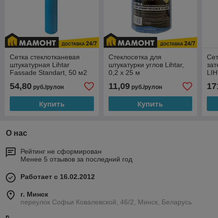
Сетка стеклотканевая
Стеклосетка для
Сет
штукатурная Lihtar
штукатурки углов Lihtar,
за
Fassade Standart, 50 м2
0,2 х 25 м
LIH
54,80
11,09
17
руб./рулон
руб./рулон
Купить
Купить
О нас
Рейтинг не сформирован
Менее 5 отзывов за последний год
Работает с 16.02.2012
г. Минск
переулок Софьи Ковалевской, 46/2, Минск, Беларусь