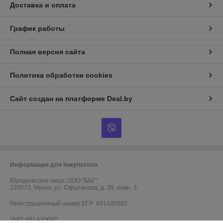
Доставка и оплата
График работы
Полная версия сайта
Политика обработки cookies
Сайт создан на платформе Deal.by
Информация для покупателя
Юридическое лицо:
ООО "ББГ"
220073, Минск, ул. Скрыганова, д. 39, комн. 3
Регистрационный номер ЕГР: 691435682
УНП: 691435682