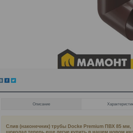
Описание
Характеристи
Слив (наконечник) трубы Docke Premium ПВХ 85 мм,
шоколад
теперь еще легче купить в нашем новом ин