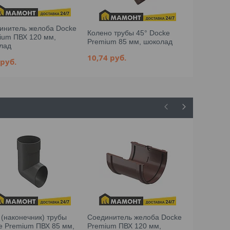
инитель желоба Docke
Колено трубы 45° Docke
Колено тру
ium ПВХ 120 мм,
Premium 85 мм, шоколад
Premium 8
лад
10,74
руб.
10,74
руб
2
руб.
 (наконечник) трубы
Соединитель желоба Docke
Колено тру
e Premium ПВХ 85 мм,
Premium ПВХ 120 мм,