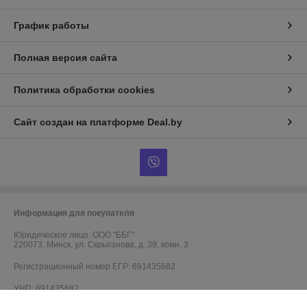
График работы
Полная версия сайта
Политика обработки cookies
Сайт создан на платформе Deal.by
Информация для покупателя
Юридическое лицо:
ООО "ББГ"
220073, Минск, ул. Скрыганова, д. 39, комн. 3
Регистрационный номер ЕГР: 691435682
УНП: 691435682