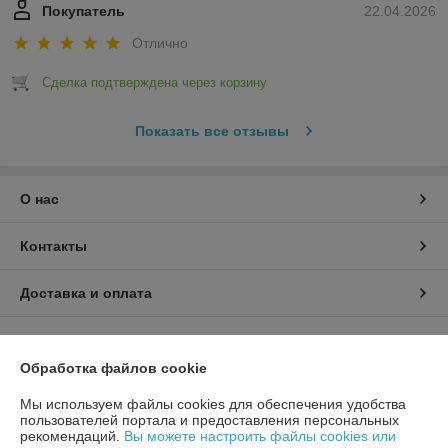
Покупатель
22.04.2026
Отлично
Сделка подтверждена через корзину
Показать все отзывы
О нас
Контакты
Доставка и оплата
График работы
Обработка файлов cookie
Полная версия сайта
Мы используем файлы cookies для обеспечения удобства
пользователей портала и предоставления персональных
Политика обработки cookies
рекомендаций.
Вы можете настроить файлы cookies или