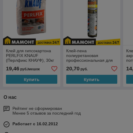
Клей для гипсокартона
Клей-пена
Кл
PERLFIX KNAUF
полиуретановая
ак
(Перлфикс КНАУФ), 30кг
профессиональная для
пот
блоков KANZLER
NMC
19,46
20,70
14
руб./мешок
руб.
CEMENT, 850мл
мл
Купить
Купить
О нас
Рейтинг не сформирован
Менее 5 отзывов за последний год
Работает с 16.02.2012