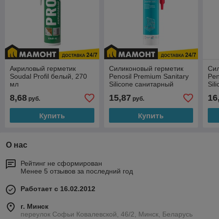
Акриловый герметик
Силиконовый герметик
Си
Soudal Profil белый, 270
Penosil Premium Sanitary
Pen
мл
Silicone санитарный
Sil
прозрачный, 280 мл
бел
8,68
15,87
16
руб.
руб.
Купить
Купить
О нас
Рейтинг не сформирован
Менее 5 отзывов за последний год
Работает с 16.02.2012
г. Минск
переулок Софьи Ковалевской, 46/2, Минск, Беларусь