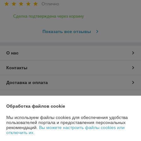
Отлично
Сделка подтверждена через корзину
Показать все отзывы
О нас
Контакты
Доставка и оплата
График работы
Обработка файлов cookie
Полная версия сайта
Мы используем файлы cookies для обеспечения удобства
пользователей портала и предоставления персональных
Политика обработки cookies
рекомендаций.
Вы можете настроить файлы cookies или
отключить их.