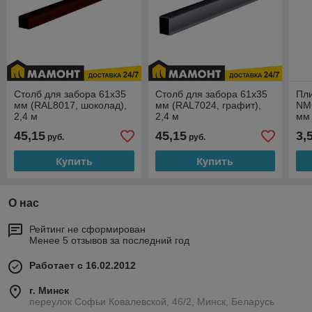
Столб для забора 61х35
Столб для забора 61х35
Пл
мм (RAL8017, шоколад),
мм (RAL7024, графит),
NM
2,4 м
2,4 м
мм 
бе
45,15
45,15
3,
руб.
руб.
Купить
Купить
О нас
Рейтинг не сформирован
Менее 5 отзывов за последний год
Работает с 16.02.2012
г. Минск
переулок Софьи Ковалевской, 46/2, Минск, Беларусь