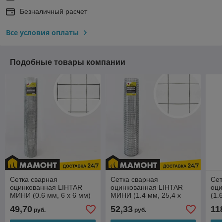
Безналичный расчет
Все условия оплаты
Подобные товары компании
Сетка сварная
Сетка сварная
Сет
оцинкованная LIHTAR
оцинкованная LIHTAR
оц
МИНИ (0.6 мм, 6 x 6 мм)
МИНИ (1.4 мм, 25,4 x
(1.
1 x 5 м
25,4 мм) 1 x 5 м
25 
49,70
52,33
11
руб.
руб.