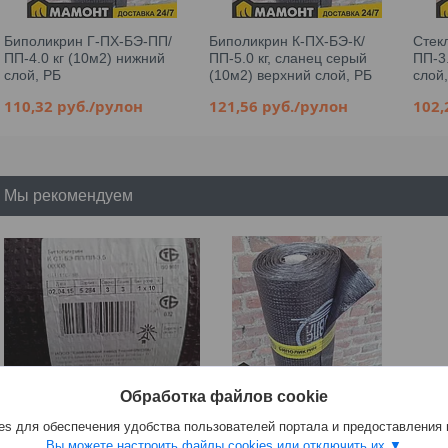
Биполикрин Г-ПХ-БЭ-ПП/
Биполикрин К-ПХ-БЭ-К/
Стек
ПП-4.0 кг (10м2) нижний
ПП-5.0 кг, сланец серый
ПП-3
слой, РБ
(10м2) верхний слой, РБ
слой
110,32
руб.
/рулон
121,56
руб.
/рулон
102
Мы рекомендуем
Обработка файлов cookie
Биполикрин К-СТ-Б-ПП/
Биполикрин К-СТ-БЭ-К/
Элак
ПП-3,5 (10м2) нижний слой,
ПП-5.0 кг, сланец серый
s для обеспечения удобства пользователей портала и предоставления
кг, 1
РБ
(10м2) верхний слой, РБ
Вы можете настроить файлы cookies или отключить их.