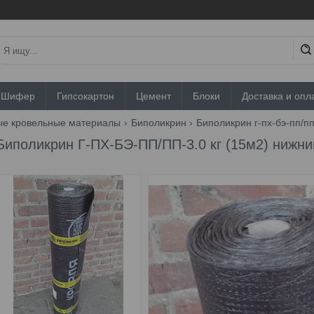
Шифер
Гипсокартон
Цемент
Блоки
Доставка и опл
ые кровельные материалы
Биполикрин
Биполикрин г-пх-бэ-пп/пп
Биполикрин Г-ПХ-БЭ-ПП/ПП-3.0 кг (15м2) нижни