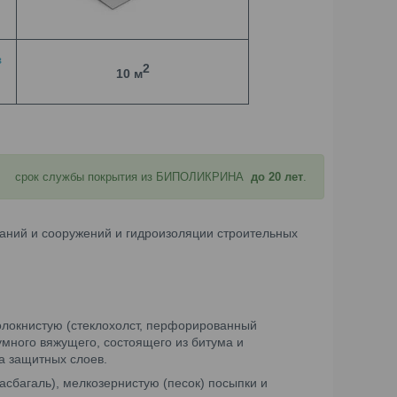
з
2
10
м
срок службы покрытия из БИПОЛИКРИНА
до 20 лет
.
даний и сооружений и гидроизоляции строительных
олокнистую (стеклохолст, перфорированный
умного вяжущего, состоящего из битума и
а защитных слоев.
асбагаль), мелкозернистую (песок) посыпки и