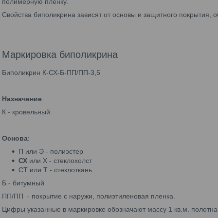
полимерную пленку.
Свойства биполикрина зависят от основы и защитного покрытия, 
Маркировка биполикрина
Биполикрин К-СХ-Б-ПП/ПП-3,5
Назначение
К - кровельный
Основа
:
П или Э - полиэстер
СХ
или Х - стеклохолст
СТ или Т - стеклоткань
Б - битумный
ПП/ПП - покрытие с наружи, полиэтиленовая пленка.
Цифры указанные в маркировке обозначают массу 1 кв.м. полотна,