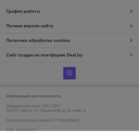
График работы
Полная версия сайта
Политика обработки cookies
Сайт создан на платформе Deal.by
Информация для покупателя
Юридическое лицо:
ООО "ББГ"
220073, Минск, ул. Скрыганова, д. 39, комн. 3
Регистрационный номер ЕГР: 691435682
УНП: 691435682