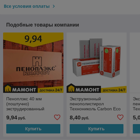
Все условия оплаты
Подобные товары компании
Пеноплэкс 40 мм
Экструзионный
Эк
(поштучно)
пенополистирол
пе
экструдированный
Технониколь Carbon Eco
Тех
пенополистирол
50 поштучно
20 
9,94
8,40
5,
руб.
руб.
Купить
Купить