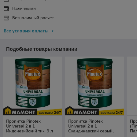
Наличными
Безналичный расчет
Все условия оплаты
Подобные товары компании
Пропитка Pinotex
Пропитка Pinotex
Про
Universal 2 в 1
Universal 2 в 1
(Pi
Индонезийский тик, 9 л
Скандинавский серый,
Пал
0,9 л