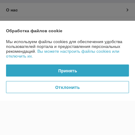
О нас
Контакты
Обработка файлов cookie
Доставка и оплата
Мы используем файлы cookies для обеспечения удобства
пользователей портала и предоставления персональных
рекомендаций.
Вы можете настроить файлы cookies или
График работы
отключить их.
Полная версия сайта
Принять
Политика обработки cookies
Отклонить
Сайт создан на платформе Deal.by